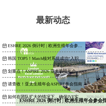
最新动态
倒计时！携手Match共赴巴黎ESHRE之旅
双倍信赖！Match成功“登陆”韩国
“越”高效！Match成功交付越南首家客户
喜报！佰迈起荣获青蓝国际创新创业大赛三等奖
Match核对正式入职日本IVF学会会长单位—空の森医院
刷屏的ESHRE2025有多硬核？盘点欧洲生殖年会
Match 核对系统连续通过 SGS 检测，合规认证再添重磅背书！
精彩回顾丨解锁防差错管理体系 海内外专家的实战方案精粹
@所有人：中华医学会生殖年会Match参会指南，又来啦！
Match | 相约新加坡 亚太生殖年会ASPIRE抢先看
预告 | 海内外共话“IVF实验室如何构建防差错管理体系？”
ꅄ
ꅄ
ꅄ
ꅄ
ꅄ
ꅄ
ꅄ
ꅄ
ꅄ
ꅄ
ꅄ
2025-08-29
2025-07-25
2025-06-19
2025-04-22
2025-04-16
2025-02-17
2024-12-17
2024-12-03
2025-11-18
2025-11-10
2025-11-03
ESHRE 2026 倒计时 | 欧洲生殖年会参会指南（建议收藏）
ꅄ
2026-07-03
韩国 TOP5！Match核对系统成功“入职”奇迹生殖中心
ꅄ
2026-06-17
划重点！ASPIRE 2026 亚太生殖年会精华总结
ꅄ
2026-05-25
请查收！亚太生殖年会ASPIRE参会指南
ꅄ
2026-04-14
如何在团队扩大的情况下，确保IVF实验室的每一步操作都精准无误？
ꅄ
2026-04-03
ESHRE 2026 倒计时 | 欧洲生殖年会参会