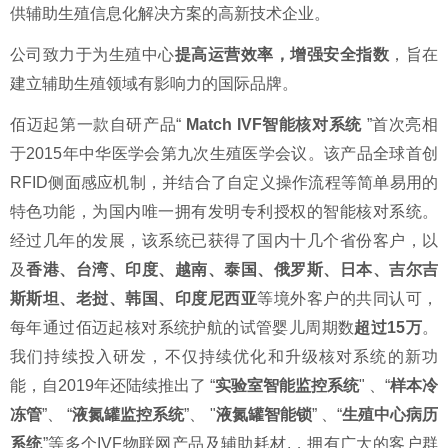
供辅助生殖信息化解决方案的高新技术企业。
公司致力于为生殖中心
提高运营效率，增强安全指数
，旨在
建立辅助生殖领域有影响力的国际品牌。
佰迈起第一款自研产品“
Match IVF智能核对系统
”首次亮相
于2015年中华医学会第九次生殖医学会议。该产品全球首创
RFID侧面感应机制，并结合了自定义操作流程等简单易用的
特色功能，为国内唯一拥有发明专利授权的智能核对系统。
经过几年的发展，该系统已获得了国内十几个省份客户，以
及
香港、台湾、印度、越南、泰国、俄罗斯、日本、吉尔吉
斯斯坦、老挝、韩国、印度尼西亚
等境外客户的共同认可，
每年通过佰迈起核对系统护航的试管婴儿周期数
超过15万
。
我们持续投入研发，不仅持续优化和升级核对系统的新功
能，自2019年还陆续推出了 “
实验室智能监控系统
" 、“
样本冷
冻管
”、 “
液氮罐监控系统
”、 "
液氮罐智能锁
” 、“
生殖中心病历
系统
”等多个IVF物联网产品及辅助耗材,，拥有广大的客户群