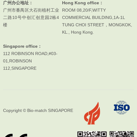
广州办公地址：
Hong Kong office：
广州市番禺区大石街植村工业
ROOM 08,20/F,WITTY
二路10号中创汇创意园2栋4
COMMERCIAL BUILDING,1A-1L
楼
TUNG CHOI STREET，MONGKOK,
KL., Hong Kong.
Singapore office：
112 ROBINSON ROAD,#03-
01,ROBINSON
112,SINGAPORE
Copyright © Bio-match SINGAPORE