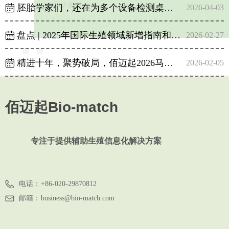
（建议收藏）
2026-07-03
胚胎学家们，还在为多个设备检测桌面培养箱而烦恼吗？
ꅄ
2026-04-03
盘点 | 2025年国际生殖领域新增指南和共识
ꅄ
2026-02-27
넳
넲
精进十年，聚势破局，佰迈起2026马力全开 →
ꅄ
2026-02-05
佰迈起新篇丨回望2025，展望2026
ꅄ
2026-01-08
佰迈起Bio-match
专注于提供辅助生殖信息化解决方案
电话：
+86-020-29870812
邮箱：
business@bio-match.com